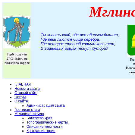
Мглин
Ты знаешь край, где все обильем дышит,
Где реки льются чище серебра,
Где ветерок степной ковыль колышет,
В вишневых рощах тонут хутора
?
Герб получен
27.03.1626г. от
Гер
польского короля
0
Новго
нам
ГЛАВНАЯ
Новости сайта
Старый сайт
Форум
О сайте
Администрация сайта
Гостевая книга
Мглинская земля
Богатство края
Топографические карты
Описание местности
Краткая история