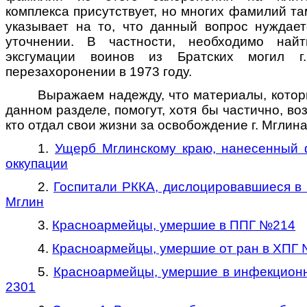
комплекса присутствует, но многих фамилий там
указывает на то, что данный вопрос нуждае
уточнении. В частности, необходимо на
эксгумации воинов из Братских могил 
перезахоронении в 1973 году.
Выражаем надежду, что материалы, котор
данном разделе, помогут, хотя бы частично, в
кто отдал свои жизни за освобождение г. Мглин
1.
Ущерб Мглинскому краю, нанесенный 
оккупации
2.
Госпитали РККА, дислоцировавшиеся в 1
Мглин
3.
Красноармейцы, умершие в ППГ №214
4.
Красноармейцы, умершие от ран в ХПГ
5.
Красноармейцы, умершие в инфекцион
2301