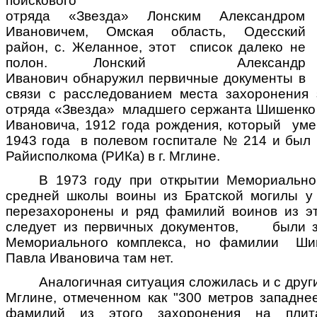
поискового
отряда «Звезда» Лонским Александром
Ивановичем, Омская область, Одесский
район, с. Желанное, этот список далеко не
полон. Лонский Александр
Иванович обнаружил первичные документы в
связи с расследованием места захоронения 
отряда «Звезда» младшего сержанта Шишенко
Ивановича, 1912 года рождения, который уме
1943 года в полевом госпитале № 214 и был 
Райисполкома (РИКа) в г. Мглине.
В 1973 году при открытии Мемориально
средней школы воины из Братской могилы у
перезахоронены и ряд фамилий воинов из эт
следует из первичных документов, были з
Мемориального комплекса, но фамилии Ши
Павла Ивановича там нет.
Аналогичная ситуация сложилась и с друг
Мглине, отмеченном как "300 метров западнее
фамилий из этого захоронения на плит