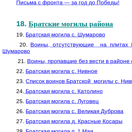
Письма с фронта — за год до Победы!
18.
Братские могилы района
19.
Братская могила с. Шумарово
20.
Воины, отсутствующие на плитах 
Шумарово
21.
Воины, пропавшие без вести в районе
22.
Братская могила с. Нивное
23.
Список воинов Братской могилы с. Ни
24.
Братская могила с. Католино
25.
Братская могила с. Луговец
26.
Братская могила с. Великая Дуброва
27.
Братская могила д. Красные Косары
28.
Братская могила п. 1 Мая