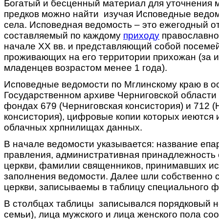
Богатый и бесценный материал для уточнения 
предков можно найти изучая Исповедные ведом
села. Исповедная ведомость – это ежегодный о
составляемый по каждому
приходу
православной
начале XX вв. и представляющий собой посеме
проживающих на его территории прихожан (за 
младенцев возрастом менее 1 года).
Исповедные ведомости по Мглинскому краю в о
Государственном архиве Черниговской области 
фондах 679 (Черниговская консистория) и 712 
консистория), цифровые копии которых иеются 
облачных хрпнилищах данных.
В начале ведомости указывается: название епа
правления, административная принадлежность 
церкви, фамилии священников, принимавших ис
заполнения ведомости. Далее шли собственно 
церкви, записываемы в таблицу специального 
В столбцах таблицы записывался порядковый н
семьи), лица мужского и лица женского пола со