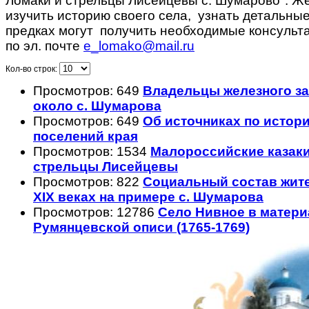
Ломаки и стрельцы Лисейцевы с. Шумарово". 
изучить историю своего села, узнать детальны
предках могут получить необходимые консульта
по эл. почте
e_lomako@mail.ru
Кол-во строк:
Просмотров: 649
Владельцы железного з
около с. Шумарова
Просмотров: 649
Об источниках по истори
поселений края
Просмотров: 1534
Малороссийские казаки
стрельцы Лисейцевы
Просмотров: 822
Социальный состав жител
XIX веках на примере c. Шумарова
Просмотров: 12786
Село Нивное в матери
Румянцевской описи (1765-1769)