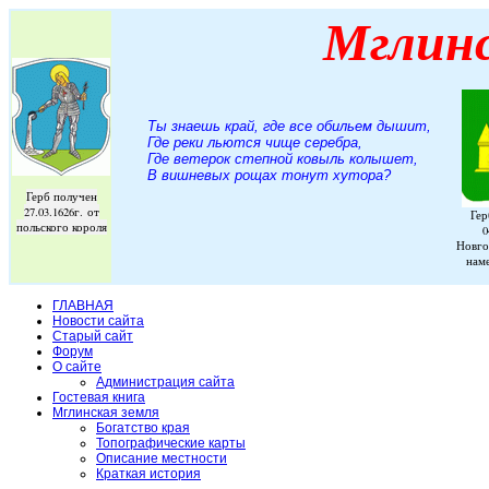
Мглин
Ты знаешь край, где все обильем дышит,
Где реки льются чище серебра,
Где ветерок степной ковыль колышет,
В вишневых рощах тонут хутора
?
Герб получен
27.03.1626г. от
Гер
польского короля
0
Новго
нам
ГЛАВНАЯ
Новости сайта
Старый сайт
Форум
О сайте
Администрация сайта
Гостевая книга
Мглинская земля
Богатство края
Топографические карты
Описание местности
Краткая история