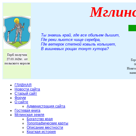
Мглин
Ты знаешь край, где все обильем дышит,
Где реки льются чище серебра,
Где ветерок степной ковыль колышет,
В вишневых рощах тонут хутора
?
Герб получен
27.03.1626г. от
Гер
польского короля
0
Новго
нам
ГЛАВНАЯ
Новости сайта
Старый сайт
Форум
О сайте
Администрация сайта
Гостевая книга
Мглинская земля
Богатство края
Топографические карты
Описание местности
Краткая история