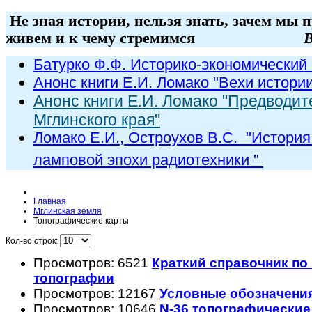
Не зная истории, нельзя знать, зачем мы 
живем и к чему стремимся
В
Батурко Ф.Ф. Историко-экономический 
Анонс книги Е.И. Ломако "Вехи истори
Анонс книги Е.И. Ломако "Предводит
Мглинского края"
Ломако Е.И., Остроухов В.С. "
История
ламповой эпохи радиот
ехники
"
Главная
Мглинская земля
Топографические карты
Кол-во строк:
Просмотров: 6521
Краткий справочник по
топографии
Просмотров: 12167
Условные обозначени
Просмотров: 10646
N-36 топографические