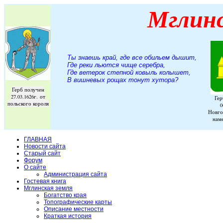
Мглин
Ты знаешь край, где все обильем дышит,
Где реки льются чище серебра,
Где ветерок степной ковыль колышет,
В вишневых рощах тонут хутора
?
Герб получен
27.03.1626г. от
Гер
польского короля
0
Новго
нам
ГЛАВНАЯ
Новости сайта
Старый сайт
Форум
О сайте
Администрация сайта
Гостевая книга
Мглинская земля
Богатство края
Топографические карты
Описание местности
Краткая история