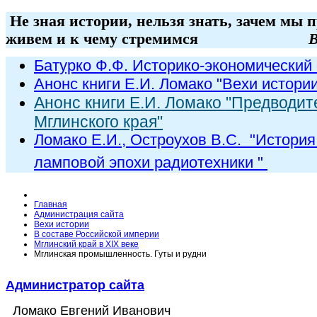
Не зная истории, нельзя знать, зачем мы 
живем и к чему стремимся
В
Батурко Ф.Ф. Историко-экономический 
Анонс книги Е.И. Ломако "Вехи истори
Анонс книги Е.И. Ломако "Предводит
Мглинского края"
Ломако Е.И., Остроухов В.С. "
История
ламповой эпохи радиот
ехники
"
Главная
Администрация сайта
Вехи истории
В составе Российской империи
Мглинский край в XIX веке
Мглинская промышленность. Гуты и рудни
Администратор сайта
Ломако Евгений Иванович