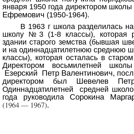
января 1950 года директором школы
Ефремович
(1950-1964).
В 1963 г школа разделилась н
школу №3 (1-8 классы), которая 
здании старого земства (бывшая шв
и на одиннадцатилетнюю среднюю ш
классы), которая осталась в старо
Директором восьмилетней шк
Езерский Петр Валентинович,
посл
директором был
Шевелев Петр
Одиннадцатилетней средней школ
года руководила
Сорокина Марга
(1964 — 1967)
.