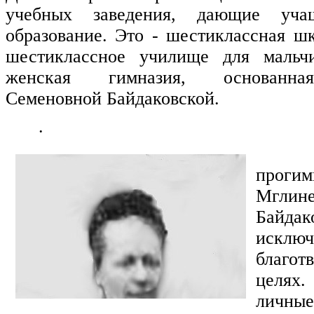
учебных заведения, дающие уча
образование. Это - шестиклассная ш
шестиклассное училище для мальч
женская гимназия, основанн
Семеновной Байдаковской.
.
прог
Мгли
Байдак
искл
благот
целях
личные