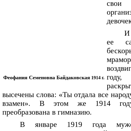
сво
органи
девоче
И
ее са
бескор
мрамор
воздв
году,
Феофания Семеновна Байдаковская
1914 г.
раск
высечены слова: «Ты отдала все народу
взамен». В этом же 1914 году
преобразована в гимназию.
В январе 1919 года мужс