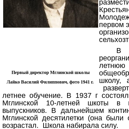
размест
Крестья
Молодеж
первом 
организ
сельхозт
В 
реорга
летнюю
общеобр
Первый директор Мглинской школы
школу, 
Лайко Василий Филиппович, фото 1941 г.
разверт
летнее обучение. В 1937 г состоя
Мглинской 10-летней шкоты в 
выпускников. В дальнейшем конти
Мглинской десятилетки (она были 
возрастал. Школа набирала силу.