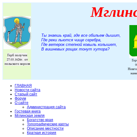
Мглин
Ты знаешь край, где все обильем дышит,
Где реки льются чище серебра,
Где ветерок степной ковыль колышет,
В вишневых рощах тонут хутора
?
Герб получен
27.03.1626г. от
Гер
польского короля
0
Новго
нам
ГЛАВНАЯ
Новости сайта
Старый сайт
Форум
О сайте
Администрация сайта
Гостевая книга
Мглинская земля
Богатство края
Топографические карты
Описание местности
Краткая история