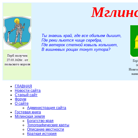
Мглин
Ты знаешь край, где все обильем дышит,
Где реки льются чище серебра,
Где ветерок степной ковыль колышет,
В вишневых рощах тонут хутора
?
Герб получен
27.03.1626г. от
Гер
польского короля
0
Новго
нам
ГЛАВНАЯ
Новости сайта
Старый сайт
Форум
О сайте
Администрация сайта
Гостевая книга
Мглинская земля
Богатство края
Топографические карты
Описание местности
Краткая история