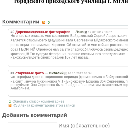
городского приходского училища г. Мгл
Комментарии
#2
Дореволюционные фотографии
—
Лана
12.02.2017 18:07
Не знаю как описать мое состояние-Байда
ковский Сергей Лавретьевич
является отцом моего дедушки-Павла Сергеевича Бйдаковского-см
ени
революции на фамилию-Корзеев
. Об этом сайте мне сейчас рассказа
брат ГЕОРГИЙ.Огромно
е ему за это спасибо.Я любуюсь своим дедушк
красавец!!!! Его супруга Феофания-внешне очень много передала мне..
нахожусь-увидет
ь своих предков 107 лет назад...
#1
старинные фото
—
Виталий
26.10.2015 08:54
Фотографии дореволюционног
о периода (кроме снимка с Байдаковско
на сайт , внучка Нижниковой М.Т - Бирюкович- Ершова Зоя Сергеевна,
республике. Зоя Сергеевна была "найдена" нашим самым активным к
Анатолием.
Обновить список комментариев
RSS лента комментариев этой записи
Добавить комментарий
Имя (обязательное)