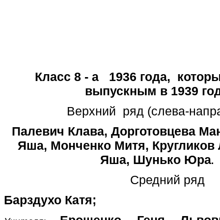
Класс 8 - а 1936 года, котор
выпускным в 1939 го
Верхний ряд (слева-нап
Палевич Клава, Дорготовцева Ма
Яша, Монченко Митя, Кругликов 
Яша, Шунько Юра
.
Средний ряд
Барздухо Катя;
Ерошенко Геня Львов