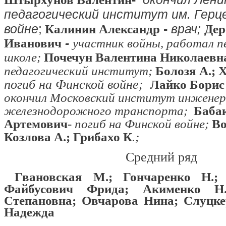
педагогический институт им. Герце
войне
;
-
врач;
Калинин Александр
Дер
-
Иванович
участник войны, работал пе
школе;
Почечун Валентина Николаевн
педагогический институт
;
Болозя А.; 
погиб на Финской войне;
Лайко Борис
окончил Московский институт инженер
железнодорожного транспорта;
Баба
Артемович
-
погиб на Финской войне;
Во
Козлова А.; Грибахо К
.;
Средний ряд
Гвановская М.; Гончаренко Н.;
Файбусович Фрида; Акименко Н
Степановна
;
Овчарова Нина; Слуцк
Надежда