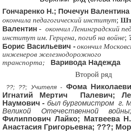
Гончаренко Н.; Почечун Валентина
;
окончила педагогический институт
Шт
Валентин
-
окончил Ленинградский пе
;
институт им. Герцена, погиб на войне
Борис Васильевич -
окончил Москов
инженеров железнодорожного
Варивода Надежда
транспорта;
Второй ряд
Фома Николаеви
??; ??; Учителя
-
Игнатий Мертич Палевич; Ле
Наумович -
был бургомистром г. М
Великой Отечественной войны
Филиппович
Лайко;
Матвеева Н
Анастасия Григорьевна; ???;
Мор