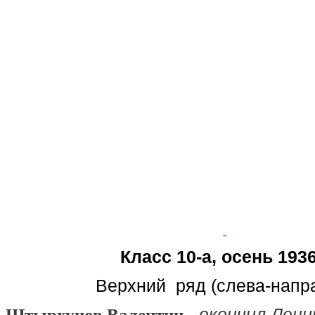
Класс 10-а, осень 1936
Верхний ряд (слева-нап
-
окончил Лени
Штырхунов
Валентин