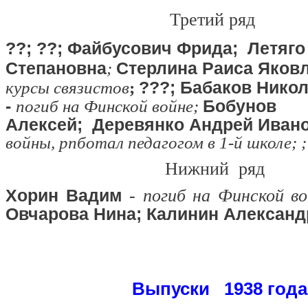
Третий ряд
??; ??; Файбусович Фрида;
Летяго
Степановна
Стерлина
Раиса Яков
;
???
; Бабаков Нико
курсы связистов
;
-
Бобунов
погиб на Финской войне;
Алексей;
Деревянко Андрей Ивано
войны, рпботал педагогом в 1-й школе; ;
Нижний ряд
Хорин Вадим
-
погиб на Финской в
Овчарова Нина; Калинин Алексан
Выпуски 1938 года