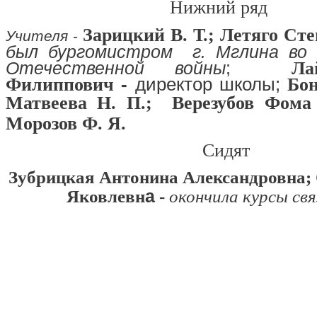
Нижний ряд
Зарицкий В. Т.; Летяго С
Учителя
-
был бургомистром г. Мглина во 
Отечественной войны
;
Лай
-
директор школы;
Филиппович
Бон
Матвеева Н. П.; Верезубов
Фома 
Морозов Ф. Я.
Сидят
Зубрицкая Антонина Александровна;
а
Яковлевн
-
окончила курсы св