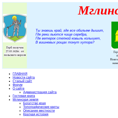
Мглин
Ты знаешь край, где все обильем дышит,
Где реки льются чище серебра,
Где ветерок степной ковыль колышет,
В вишневых рощах тонут хутора
?
Герб получен
27.03.1626г. от
Гер
польского короля
0
Новго
нам
ГЛАВНАЯ
Новости сайта
Старый сайт
Форум
О сайте
Администрация сайта
Гостевая книга
Мглинская земля
Богатство края
Топографические карты
Описание местности
Краткая история