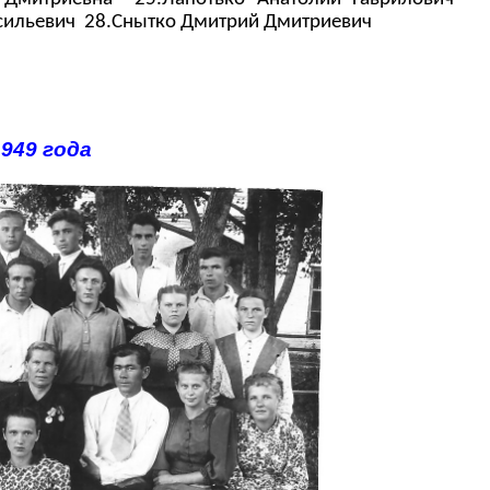
сильевич
28.Снытко Дмитрий Дмитриевич
949 года