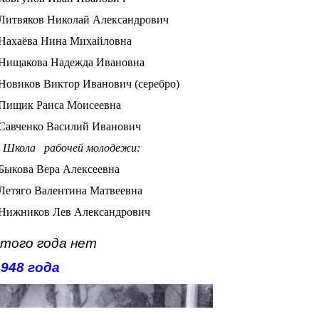
Литвяков Николай Александрович
Нахаёва Нина Михайловна
Нищакова Надежда Ивановна
Новиков Виктор Иванович (серебро)
Пищик Раиса Моисеевна
Савченко Василий Иванович
Школа рабочей молодежи:
Быкова Вера Алексеевна
Летяго Валентина Матвеевна
Нижников Лев Александрович
этого года нет
948 года