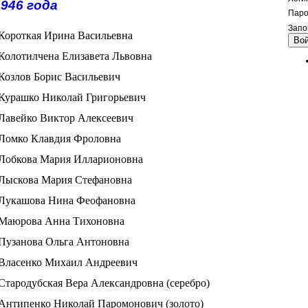
946 года
Паро
Запо
Короткая Ирина Васильевна
Во
Колотилчена Елизавета Львовна
Козлов Борис Васильевич
Курашко Николай Григорьевич
Лавейко Виктор Алексеевич
Ломко Клавдия Фроловна
Лобкова Мария Илларионовна
Лыскова Мария Стефановна
Лукашова Нина Феофановна
Маюрова Анна Тихоновна
Пузанова Ольга Антоновна
Власенко Михаил Андреевич
Стародубская Вера Александровна (серебро)
Антипенко Николай Паромонович (золото)