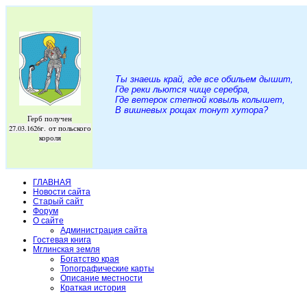
Ты знаешь край, где все обильем дышит,
Где реки льются чище серебра,
Где ветерок степной ковыль колышет,
В вишневых рощах тонут хутора
?
Герб получен
27.03.1626г. от польского
короля
ГЛАВНАЯ
Новости сайта
Старый сайт
Форум
О сайте
Администрация сайта
Гостевая книга
Мглинская земля
Богатство края
Топографические карты
Описание местности
Краткая история