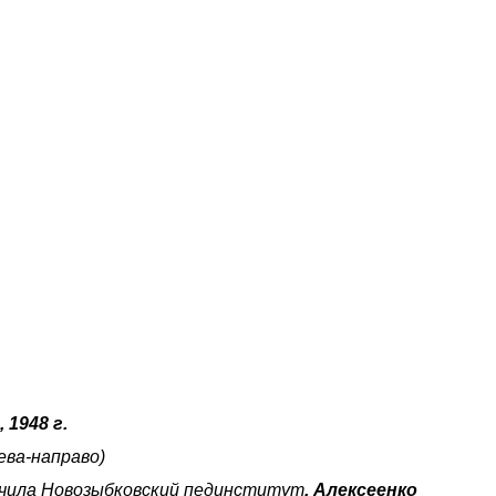
 1948 г.
лева-направо)
нчила
Новозыбковский пединститут
, Алексеенко