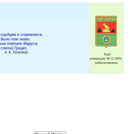
 сердцем я стремлюся,
 было так легко,
енок плетет Маруся,
слепой Грицко.
Толстой
Герб
утвержден
08.12.1983г.
райисполкомом