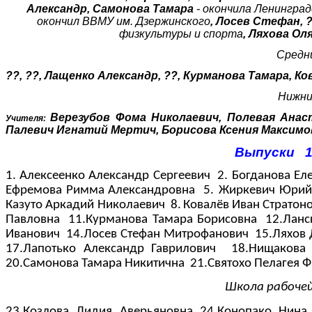
Александр, Самонова Тамара
- окончила
Ленинград
окончил ВВМУ им. Дзержинского
, Лосев Стефан, 
физкультуры и спорта
,
Ляхова Оля
Средни
??, ??, Лащенко Александр, ??, Курманова Тамара, К
Нижни
Верезубов Фома Николаевич
, Полевая Анас
Учителя:
Палевич Игнатий Мертич, Борисова Ксения Максимов
Выпуски 1
1. Алексеенко Александр Сергеевич
2.
Богданова Ел
Ефремова Римма Александровна
5.
Жиркевич Юрий
Казуто Аркадий Николаевич
8.
Ковалёв Иван Стратон
Павловна
11.Курманова Тамара Борисовна
12.Ланс
Иванович
14.Лосев Стефан Митрофанович
15.Ляхов
17.Лапотько Александр Гаврилович
18.Нищакова
20.Самонова Тамара Никитична
21.Святохо Пелагея 
Школа рабоче
2
3.Козлова Лидия Аверьяновна
24.Конопако Нина