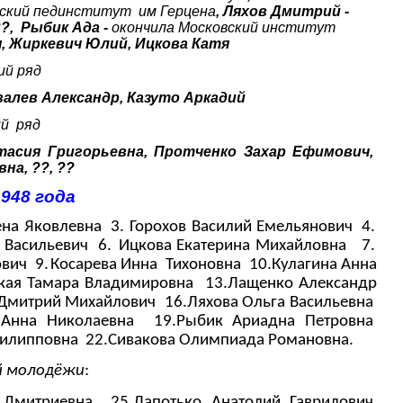
ский пединститут им Герцена
, Ляхов Дмитрий -
??, Рыбик Ада -
окончила Московский институт
, Жиркевич Юлий, Ицкова Катя
й ряд
овалев Александр, Казуто Аркадий
й ряд
тасия Григорьевна
, Протченко Захар Ефимович,
на, ??, ??
948 года
ена Яковлевна
3.
Горохов Василий Емельянович
4.
 Васильевич
6.
Ицкова Екатерина Михайловна
7.
ович
9.
Косарева Инна Тихоновна
10.Кулагина Анна
кая Тамара Владимировна
13.Лащенко Александр
 Дмитрий Михайлович
16.Ляхова Ольга Васильевна
 Анна Николаевна
19.Рыбик Ариадна Петровна
Филипповна
22.Сивакова Олимпиада Романовна.
й молодёжи
:
 Дмитриевна
25.Лапотько Анатолий Гаврилович