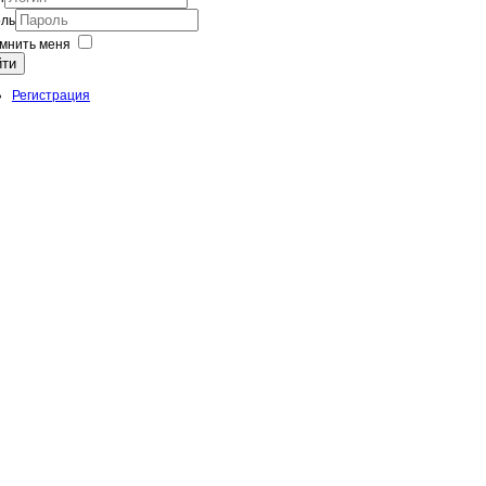
ль
мнить меня
йти
Регистрация