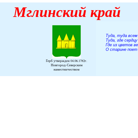
Мглинский
край
Туда, туда всем
Туда, где сердцу
Где из цветов в
О старине поет 
А. К. 
Герб утвержден 04.06.1782г.
Новгород-Северским
наместничеством