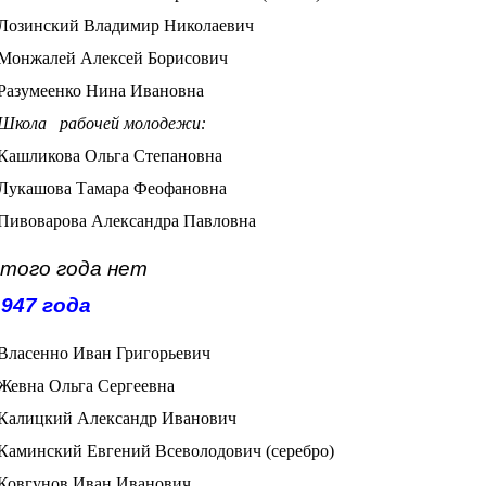
Лозинский Владимир Николаевич
Монжалей Алексей Борисович
Разумеенко Нина Ивановна
Школа рабочей молодежи:
Кашликова Ольга Степановна
Лукашова Тамара Феофановна
Пивоварова Александра Павловна
этого года нет
947 года
Власенно Иван Григорьевич
Жевна Ольга Сергеевна
Калицкий Александр Иванович
Каминский Евгений Всеволодович (серебро)
Ковгунов Иван Иванович