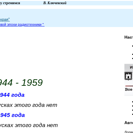
вем и к чему стремимся
В. Ключевский
края"
вой эпохи радиот
ехники
"
Нас
44 - 1959
944 года
сках этого года нет
945 года
Авт
усках этого года нет
Логи