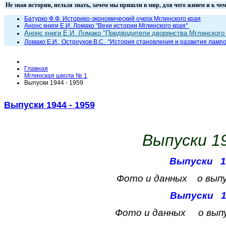
Не зная истории, нельзя знать, зачем мы пришли в мир, для чего жи
Батурко Ф.Ф. Историко-экономический очерк Мглинского края
Анонс книги Е.И. Ломако "Вехи истории Мглинского края"
Анонс книги Е.И. Ломако "Предводители дворянства Мглинского 
Ломако Е.И., Остроухов В.С. "
История становления и развития лампо
Главная
Мглинская школа № 1
Выпуски 1944 - 1959
Выпуски 1944 - 1959
Выпуски 19
Выпуски 1
Фото и данных
о выпу
Выпуски 1
Фото и данных
о вып