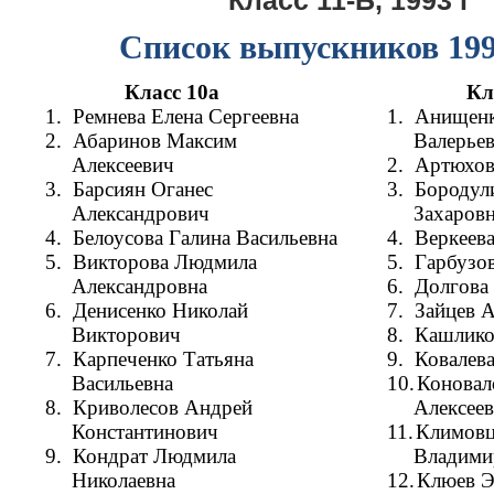
Класс 11-Б, 1993 г
Список выпускников 199
Класс 10а
Кл
1.
Ремнева Елена Сергеевна
1.
Анищенк
2.
Абаринов Максим
Валерье
Алексеевич
2.
Артюхов
3.
Барсиян Оганес
3.
Бородул
Александрович
Захаров
4.
Белоусова Галина Васильевна
4.
Веркеева
5.
Викторова Людмила
5.
Гарбузо
Александровна
6.
Долгова
6.
Денисенко Николай
7.
Зайцев 
Викторович
8.
Кашлико
7.
Карпеченко Татьяна
9.
Ковалев
Васильевна
10.
Коновал
8.
Криволесов Андрей
Алексее
Константинович
11.
Климовц
9.
Кондрат Людмила
Владими
Николаевна
12.
Клюев Э