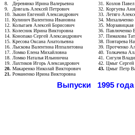
8.
Деревянко Ирина Валерьевна
31.
Козлов Паве
9.
Довгаль Алексей Петрович
32.
Коргуева Анн
10.
Зыкин Евгений Александрович
33.
Летяго Алекс
11.
Кулинич Валентина Ивановна
34.
Михальченко 
12.
Колыгаев Алексей Борисович
35.
Морзавицкая 
13.
Колесник Ирина Викторовна
36.
Павлюченко 
14.
Конопако Сергей Александрович
37.
Пимахова Тат
15.
Кресова Оксана Анатольевна
38.
Повтарева На
16.
Лыскова Валентина Иппалитовна
39.
Протченко А
17.
Ломко Елена Михайловна
40.
Толкачева Ал
18.
Ломко Наталья Ильинична
41.
Сигуля Влад
19.
Лахтиков Игорь Александрович
42.
Цмыг Сергей
20.
Макаренко Николай Викторович
43.
Цмыг Петр В
21.
Романенко Ирина Викторовна
Выпуски 1995 года