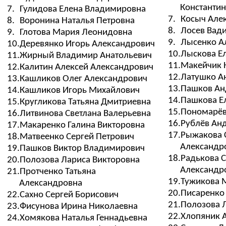
Константи
7.
Гулидова Елена Владимировна
7.
Косыч Але
8.
Воронина Наталья Петровна
8.
Лосев Вад
9.
Глотова Мария Леонидовна
9.
Лысенко А
10.
Деревянко Игорь Александрович
10.
Лыскова Е
11.
Жирный Владимир Анатольевич
11.
Макейчик 
12.
Калитин Алексей Александрович
12.
Латушко А
13.
Кашликов Олег Александрович
13.
Пашков Ан
14.
Кашликов Игорь Михайлович
14.
Пашкова Е
15.
Кругликова Татьяна Дмитриевна
15.
Пономарёв
16.
Литвинова Светлана Валерьевна
16.
Рублёв Ан
17.
Макаренко Галина Викторовна
17.
Рыжакова 
18.
Матвеенко Сергей Петрович
Александр
19.
Пашков Виктор Владимирович
18.
Радькова С
20.
Полозова Лариса Викторовна
Александр
21.
Протченко Татьяна
19.
Тужикова 
Александровна
20.
Писаренко
22.
Сахно Сергей Борисович
21.
Полозова 
23.
Фисунова Ирина Николаевна
22.
Хлопяник 
24.
Хомякова Наталья Геннадьевна