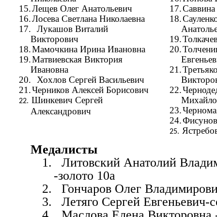
15.
Лещев Олег Анатольевич
17.
Саввина
16.
Лосева Светлана Николаевна
18.
Сауленк
17.
Лукашов Виталий
Анатоль
Викторович
19.
Толкаче
18.
Мамочкина Ирина Ивановна
20.
Толчени
19.
Матвиевская Виктория
Евгеньев
Ивановна
21.
Третьяк
20.
Хохлов Сергей Васильевич
Викторо
21.
Черников Алексей Борисович
22.
Черноде
Шинкевич Сергей
Михайло
22.
23.
Чернома
Александрович
24.
Фисунов
Ястребо
25.
Медалисты
1.
Литовский Анатолий Влади
-золото
10а
2.
Гончаров Олег Владимирови
3.
Летяго Сергей Евгеньевич-с
4.
Маслова Елена Викторовна 