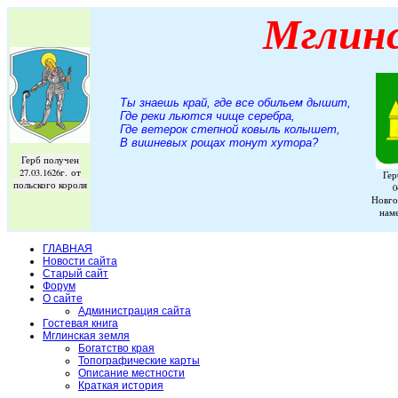
Мглин
Ты знаешь край, где все обильем дышит,
Где реки льются чище серебра,
Где ветерок степной ковыль колышет,
В вишневых рощах тонут хутора
?
Герб получен
27.03.1626г. от
Гер
польского короля
0
Новго
нам
ГЛАВНАЯ
Новости сайта
Старый сайт
Форум
О сайте
Администрация сайта
Гостевая книга
Мглинская земля
Богатство края
Топографические карты
Описание местности
Краткая история