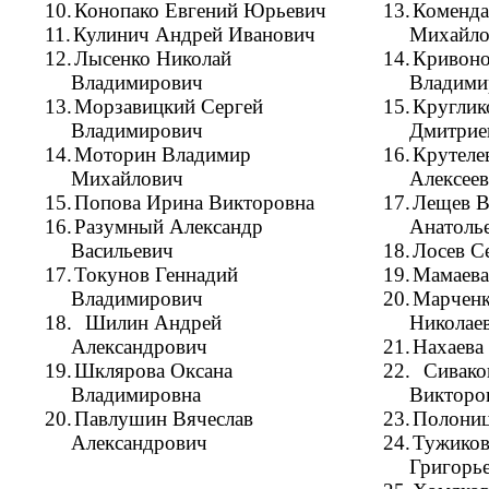
10.
Конопако Евгений Юрьевич
13.
Коменда
11.
Кулинич Андрей Иванович
Михайло
12.
Лысенко Николай
14.
Кривоно
Владимирович
Владими
13.
Морзавицкий Сергей
15.
Круглик
Владимирович
Дмитрие
14.
Моторин Владимир
16.
Крутеле
Михайлович
Алексеев
15.
Попова Ирина Викторовна
17.
Лещев В
16.
Разумный Александр
Анатоль
Васильевич
18.
Лосев С
17.
Токунов Геннадий
19.
Мамаева
Владимирович
20.
Марченк
18.
Шилин Андрей
Николае
Александрович
21.
Нахаева
19.
Шклярова Оксана
22.
Сивако
Владимировна
Викторо
20.
Павлушин Вячеслав
23.
Полониц
Александрович
24.
Тужиков
Григорь