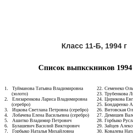
Класс 11-Б, 1994 г
Список выпкскников 1994 
1.
Туйманова Татьяна Владимировна
22.
Семенеко Ол
(золото)
23.
Трубенкова 
2.
Елизаренкова Лариса Владимировна
24.
Цирикова Ев
(серебро)
25.
Бондаренко 
3.
Ицкова Светлана Петровна (серебро)
26.
Витовская Ол
4.
Лобачева Елена Васильевна (серебро)
27.
Демишев Вал
5.
Ашитко Владимир Петрович
28.
Горбыко Рус
6.
Булашевич Василий Викторович
29.
Зайцев Алекс
7.
Горбыко Наталья Михайловна
30.
Ковалева Нат