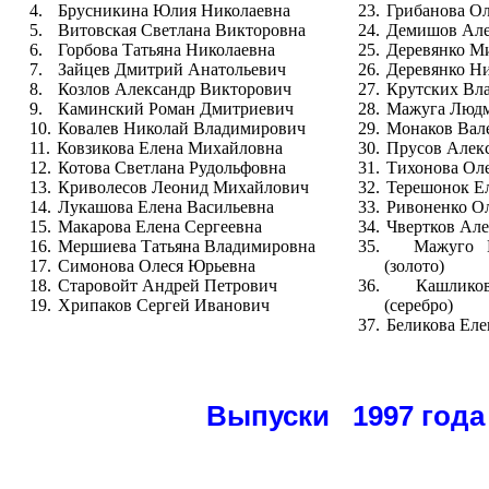
4.
Брусникина Юлия Николаевна
23.
Грибанова О
5.
Витовская Светлана Викторовна
24.
Демишов Але
6.
Горбова Татьяна Николаевна
25.
Деревянко М
7.
Зайцев Дмитрий Анатольевич
26.
Деревянко Н
8.
Козлов Александр Викторович
27.
Крутских Вл
9.
Каминский Роман Дмитриевич
28.
Мажуга Людм
10.
Ковалев Николай Владимирович
29.
Монаков Вал
11.
Ковзикова Елена Михайловна
30.
Прусов Алек
12.
Котова Светлана Рудольфовна
31.
Тихонова Ол
13.
Криволесов Леонид Михайлович
32.
Терешонок Е
14.
Лукашова Елена Васильевна
33.
Ривоненко О
15.
Макарова Елена Сергеевна
34.
Чвертков Ал
16.
Мершиева Татьяна Владимировна
35.
Мажуго 
17.
Симонова Олеся Юрьевна
(золото)
18.
Старовойт Андрей Петрович
36.
Кашлико
19.
Хрипаков Сергей Иванович
(серебро)
37.
Беликова Еле
Выпуски 1997 года