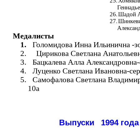
25.
Хомяков
Геннадье
26.
Шадой А
27.
Шинкев
Алексан
Медалисты
1.
Голомидова Инна Ильинична -з
2.
Цирикова Светлана Анатольевн
3.
Бацкалева Алла Александровна-
4.
Луценко Светлана Ивановна-сер
5.
Самофалова Светлана Владимир
10а
Выпуски 1994 года