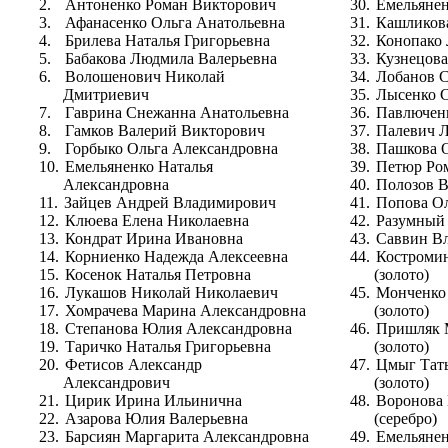
2.
Антоненко Роман Викторович
30.
Емельянен
3.
Афанасенко Ольга Анатольевна
31.
Кашликов
4.
Брилева Наталья Григорьевна
32.
Конопако
5.
Бабакова Людмила Валерьевна
33.
Кузнецова
6.
Волошенович Николай
34.
Лобанов С
Дмитриевич
35.
Лысенко 
7.
Гаврина Снежанна Анатольевна
36.
Павлючен
8.
Гамков Валерий Викторович
37.
Палевич 
9.
Горбыко Ольга Александровна
38.
Пашкова 
10.
Емельяненко Наталья
39.
Петюр Ро
Александровна
40.
Полозов 
11.
Зайцев Андрей Владимирович
41.
Попова О
12.
Клюева Елена Николаевна
42.
Разумный
13.
Кондрат Ирина Ивановна
43.
Саввин В
14.
Корниенко Надежда Алексеевна
44.
Костроми
15.
Косенок Наталья Петровна
(золото)
16.
Лукашов Николай Николаевич
45.
Монченко
17.
Хомрачева Марина Александровна
(золото)
18.
Степанова Юлия Александровна
46.
Пришляк 
19.
Таричко Наталья Григорьевна
(золото)
20.
Фетисов Александр
47.
Цмыг Тат
Александрович
(золото)
21.
Цирик Ирина Ильинична
48.
Воронова
22.
Азарова Юлия Валерьевна
(серебро)
23.
Барсиян Маргарита Александровна
49.
Емельянен