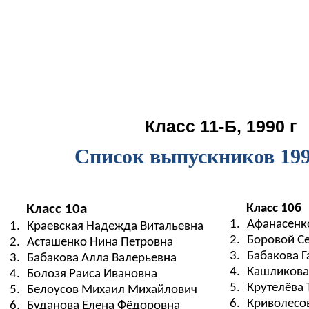
Класс 11-Б, 1990 г
Список выпускников 199
Класс 10а
Класс 10б
1.
Афанасенк
1.
Краевская Надежда Витальевна
2.
Боровой Се
2.
Асташенко Нина Петровна
3.
Бабакова Г
3.
Бабакова Алла Валерьевна
4.
Кашликова
4.
Болозя Раиса Ивановна
5.
Крутелёва 
5.
Белоусов Михаил Михайлович
6.
Криволесо
6.
Буданова Елена Фёдоровна