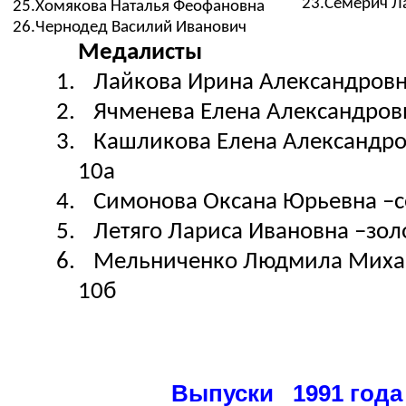
23.
Семерич Л
25.
Хомякова Наталья Феофановна
26.
Чернодед Василий Иванович
Медалисты
1.
Лайкова Ирина Александровн
2.
Ячменева Елена Александровн
3.
Кашликова Елена Александро
10а
4.
Симонова Оксана Юрьевна –с
5.
Летяго Лариса Ивановна –зол
6.
Мельниченко Людмила Михай
10б
Выпуски 1991 года