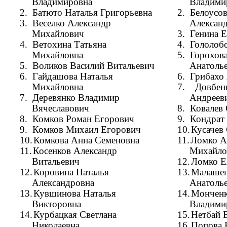
Владимировна
Владими
2.
Батюто Наталья Григорьевна
2.
Белоусо
3.
Веселко Александр
Алексан
Михайлович
3.
Генина Е
4.
Ветохина Татьяна
4.
Гололоб
Михайловна
5.
Горохов
5.
Воликов Василий Витальевич
Анатоль
6.
Гайдашова Наталья
6.
Грибахо
Михайловна
7.
Довбен
7.
Деревянко Владимир
Андреев
Вячеславович
8.
Ковалев
8.
Комков Роман Егорович
9.
Кондрат
9.
Комков Михаил Егорович
10.
Кусачев
10.
Комкова Анна Семеновна
11.
Ломко А
11.
Косенков Александр
Михайло
Витальевич
12.
Ломко Е
12.
Коровина Наталья
13.
Малашен
Александровна
Анатоль
13.
Кувшинова Наталья
14.
Монченк
Викторовна
Владими
14.
Курбацкая Светлана
15.
Нетбай 
Николаевна
16.
Попова 