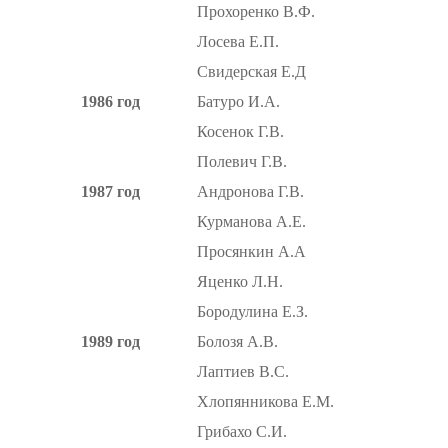
Прохоренко В.Ф.
Лосева Е.П.
Свидерская Е.Д
1986 год
Батуро И.А.
Косенок Г.В.
Полевич Г.В.
1987 год
Андронова Г.В.
Курманова А.Е.
Просянкин А.А
Яценко Л.Н.
Бородулина Е.З.
1989 год
Болозя А.В.
Лаптиев В.С.
Хлопянникова Е.М.
Грибахо С.И.