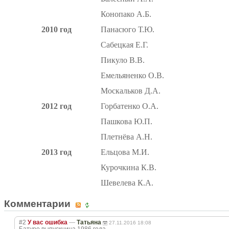
Конопако А.Б.
2010 год
Панасюго Т.Ю.
Сабецкая Е.Г.
Пикуло В.В.
Емельяненко О.В.
Москальков Д.А.
2012 год
Горбатенко О.А.
Пашкова Ю.П.
Плетнёва А.Н.
2013 год
Ельцова М.И.
Курочкина К.В.
Шевелева К.А.
Комментарии
#2
У вас ошибка
—
Татьяна
27.11.2016 18:08