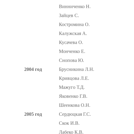
Винниченко Н.
Зайцев С.
Костромина О.
Калужская А.
Кусачева О.
Монченко Е.
Снопова Ю.
2004 год
Брусникина Л.Н.
Кривцова Л.Е.
Мажуго Т.Д.
Яковенко Г.В.
Шеенкова О.Н.
2005 год
Сердюцкая Г.С.
Скок И.В.
Лабеко К.В.