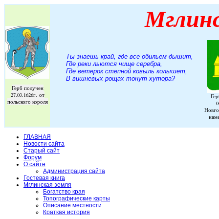
Мглин
Ты знаешь край, где все обильем дышит,
Где реки льются чище серебра,
Где ветерок степной ковыль колышет,
В вишневых рощах тонут хутора
?
Герб получен
27.03.1626г. от
Гер
польского короля
0
Новго
нам
ГЛАВНАЯ
Новости сайта
Старый сайт
Форум
О сайте
Администрация сайта
Гостевая книга
Мглинская земля
Богатство края
Топографические карты
Описание местности
Краткая история